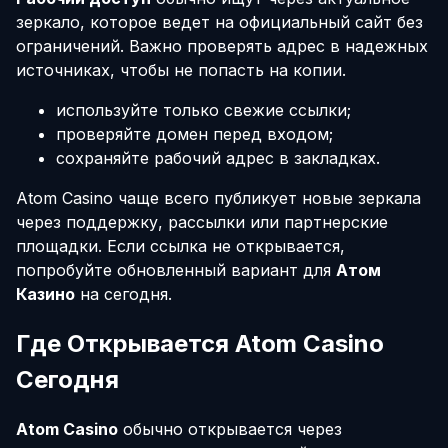
зеркало, которое ведет на официальный сайт без
ограничений. Важно проверять адрес в надежных
источниках, чтобы не попасть на копии.
используйте только свежие ссылки;
проверяйте домен перед входом;
сохраняйте рабочий адрес в закладках.
Atom Casino
чаще всего публикует новые зеркала
через поддержку, рассылки или партнерские
площадки. Если ссылка не открывается,
попробуйте обновленный вариант для
Атом
Казино
на сегодня.
Где Открывается Atom Casino
Сегодня
Atom Casino
обычно открывается через