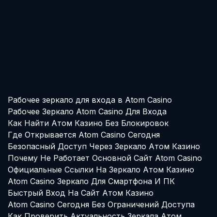
Рабочее зеркало для входа в Atom Casino
Рабочее Зеркало Atom Casino Для Входа
Как Найти Атом Казино Без Блокировок
Где Открывается Atom Casino Сегодня
Безопасный Доступ Через Зеркало Атом Казино
Почему Не Работает Основной Сайт Atom Casino
Официальные Ссылки На Зеркало Атом Казино
Atom Casino Зеркало Для Смартфона И ПК
Быстрый Вход На Сайт Атом Казино
Atom Casino Сегодня Без Ограничений Доступа
Как Проверить Актуальность Зеркала Атом