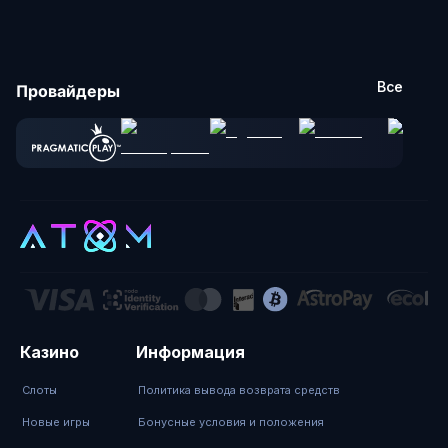
Все
Провайдеры
Казино
Информация
Слоты
Политика вывода возврата средств
Новые игры
Бонусные условия и положения