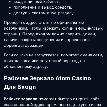
вход в личный кабинет;
пополнение и вывод средств;
доступ к слотам и live-разделу.
Проверять адрес стоит по официальным
источникам, чтобы избежать копий и фишинговых
страниц. Перед входом важно сверить домен,
наличие защиты соединения и корректность
формы авторизации.
Если ссылка не загружается, помогает смена сети,
очистка кэша или повторный переход по
обновлённому адресу.
Рабочее Зеркало Atom Casino
Для Входа
Рабочее зеркало
помогает быстро открыть сайт,
если основной адрес временно недоступен из-за