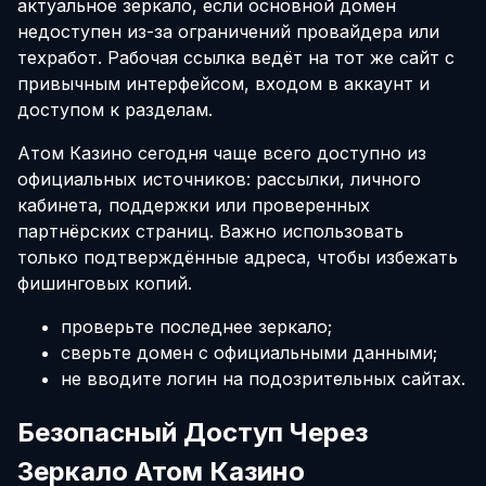
актуальное зеркало, если основной домен
недоступен из-за ограничений провайдера или
техработ. Рабочая ссылка ведёт на тот же сайт с
привычным интерфейсом, входом в аккаунт и
доступом к разделам.
Атом Казино
сегодня чаще всего доступно из
официальных источников: рассылки, личного
кабинета, поддержки или проверенных
партнёрских страниц. Важно использовать
только подтверждённые адреса, чтобы избежать
фишинговых копий.
проверьте последнее зеркало;
сверьте домен с официальными данными;
не вводите логин на подозрительных сайтах.
Безопасный Доступ Через
Зеркало Атом Казино