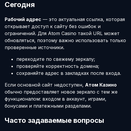
Сегодня
Рабочий адрес
— это актуальная ссылка, которая
открывает доступ к сайту без ошибок и
ограничений. Для
Atom Casino
такой URL может
обновляться, поэтому важно использовать только
проверенные источники.
переходите по свежему зеркалу;
проверяйте корректность домена;
сохраняйте адрес в закладках после входа.
Если основной сайт недоступен,
Атом Казино
обычно предоставляет новое зеркало с тем же
функционалом: входом в аккаунт, играми,
бонусами и платежными разделами.
Часто задаваемые вопросы