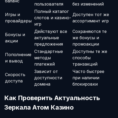
баланс
пользователя
без изменений
Полный каталог
Игры и
Доступен тот же
слотов и казино-
провайдеры
ассортимент игр
игр
Действуют все
Сохраняются те
Бонусы и
актуальные
же бонусы и
акции
предложения
промоакции
Стандартные
Доступны те же
Пополнение
методы
способы
и вывод
платежей
транзакций
Зависит от
Часто быстрее
Скорость
доступности
при наличии
доступа
домена
блокировки
Как Проверить Актуальность
Зеркала Атом Казино