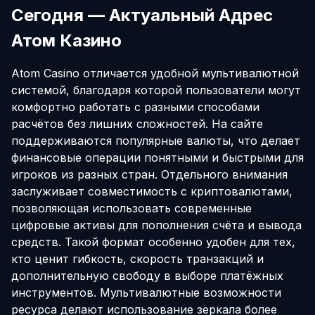
Сегодня — Актуальный Адрес
Атом Казино
Atom Casino отличается удобной мультивалютной
системой, благодаря которой пользователи могут
комфортно работать с разными способами
расчётов без лишних сложностей. На сайте
поддерживаются популярные валюты, что делает
финансовые операции понятными и быстрыми для
игроков из разных стран. Отдельного внимания
заслуживает совместимость с криптовалютами,
позволяющая использовать современные
цифровые активы для пополнения счёта и вывода
средств. Такой формат особенно удобен для тех,
кто ценит гибкость, скорость транзакций и
дополнительную свободу в выборе платёжных
инструментов. Мультивалютные возможности
ресурса делают использование зеркала более