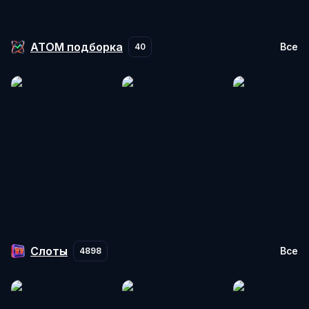
ATOM подборка
Все
40
Слоты
Все
4898