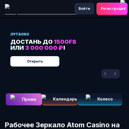
Войти
Регистрация
ПРИЛОЖЕНИЕ
ВЫВОДИ
БЫСТРЕЕ
И ЛОВИ
БОНУСЫ
!
Загрузить
Загрузить
Календарь
Колесо
Промо
Рабочее Зеркало Atom Casino на